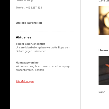
Leist
86447 Aindling
Telefon: +49 8237 313
Unsere Bürozeiten
Aktuelles
Tipps: Einbruchschutz
Unsere Mitarbeiter geben wertvolle Tipps zum
Unser 
Schutz gegen Einbrecher.
Homepage online!
Wir freuen uns, Ihnen unsere neue Homepage
präsentieren zu können!
Alle Meldungen
kann.