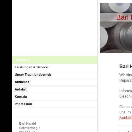
Barl 
Startseite
Barl 
Leistungen & Service
Unser Traditionsbetrieb
Wir sin
Reparat
Aktuelles
Anfahrt
Informi
Geschic
Kontakt
Impressum
Gerne v
uns im 
Kontak
Barl Harald
Schmiedweg 7